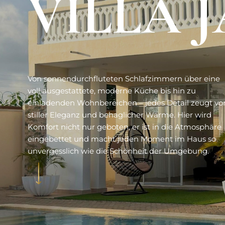
VILLA 
Von sonnendurchfluteten Schlafzimmern über eine
voll ausgestattete, moderne Küche bis hin zu
einladenden Wohnbereichen – jedes Detail zeugt vo
stiller Eleganz und behaglicher Wärme. Hier wird
Komfort nicht nur geboten, er ist in die Atmosphäre
eingebettet und macht jeden Moment im Haus so
unvergesslich wie die Schönheit der Umgebung.