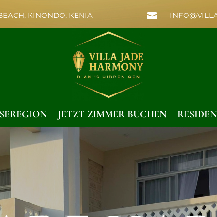
 BEACH, KINONDO, KENIA

INFO@VILL
ISEREGION
JETZT ZIMMER BUCHEN
RESIDEN