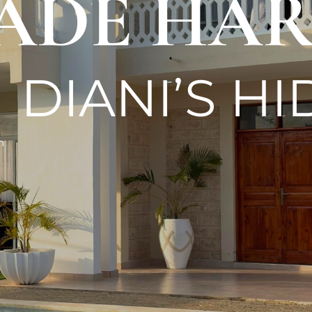
JADE H
DIANI’S H
n