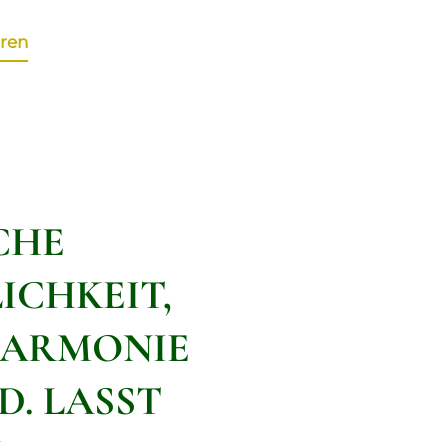
ren
CHE
ICHKEIT,
 HARMONIE
. LASST