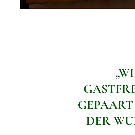
„W
GASTFRE
GEPAART 
DER WU