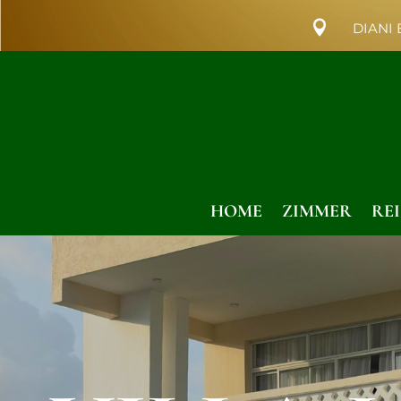

DIANI
HOME
ZIMMER
RE